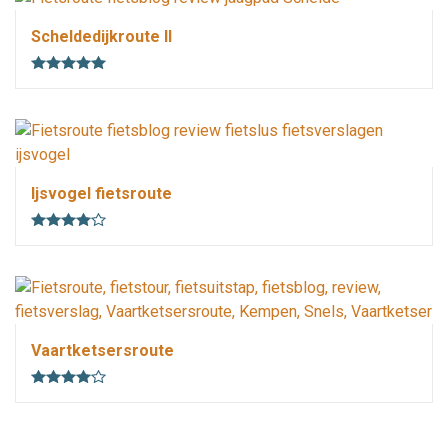
Scheldedijkroute II
35 km
2.25 uur
vlak
lus
1 weetje
Ijsvogel fietsroute
45.4 km
3.5 uur
vlak
lus
4 weetjes
Vaartketsersroute
km
uur
3 weetjes