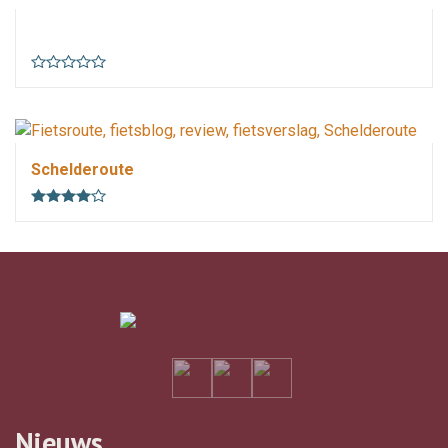
181 km
15 uur
vlak
lange afstand
4 weetjes
Schelderoute
Nieuws