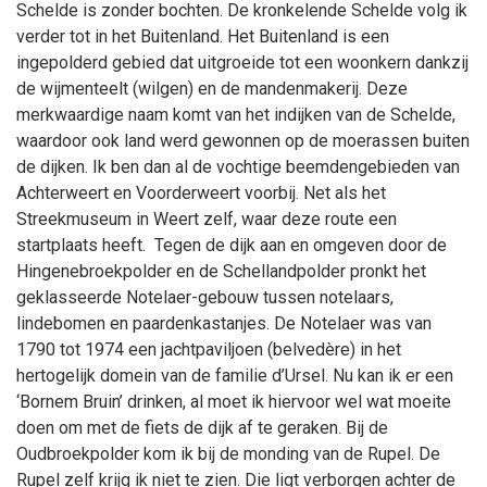
Schelde is zonder bochten. De kronkelende Schelde volg ik
verder tot in het Buitenland. Het Buitenland is een
ingepolderd gebied dat uitgroeide tot een woonkern dankzij
de wijmenteelt (wilgen) en de mandenmakerij. Deze
merkwaardige naam komt van het indijken van de Schelde,
waardoor ook land werd gewonnen op de moerassen buiten
de dijken. Ik ben dan al de vochtige beemdengebieden van
Achterweert en Voorderweert voorbij. Net als het
Streekmuseum in Weert zelf, waar deze route een
startplaats heeft. Tegen de dijk aan en omgeven door de
Hingenebroekpolder en de Schellandpolder pronkt het
geklasseerde Notelaer-gebouw tussen notelaars,
lindebomen en paardenkastanjes. De Notelaer was van
1790 tot 1974 een jachtpaviljoen (belvedère) in het
hertogelijk domein van de familie d’Ursel. Nu kan ik er een
‘Bornem Bruin’ drinken, al moet ik hiervoor wel wat moeite
doen om met de fiets de dijk af te geraken. Bij de
Oudbroekpolder kom ik bij de monding van de Rupel. De
Rupel zelf krijg ik niet te zien. Die ligt verborgen achter de