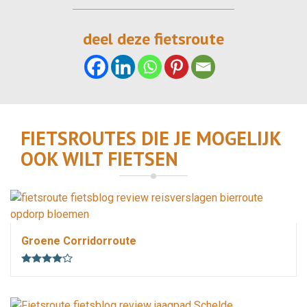
deel deze fietsroute
FIETSROUTES DIE JE MOGELIJK
OOK WILT FIETSEN
32 km
2.25 uur
vlak
lus
4 weetjes
Groene Corridorroute
45 km
3 uur
glooiend
lus
3 weetjes