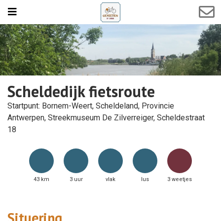
Scheldedijk fietsroute
Startpunt: Bornem-Weert, Scheldeland, Provincie
Antwerpen, Streekmuseum De Zilverreiger, Scheldestraat
18
43 km
3 uur
vlak
lus
3 weetjes
Situering