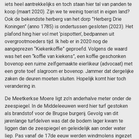
iets heel aantrekkelijks en toch staan hier tal van panden te
koop (maart 2020). Zijn we te weinig toerist in eigen land?
Ook de bekendste herberg van het dorp ”Herberg Drie
Koningen” (anno 1785) is ondertussen gesloten (2023). Het
plafond hing hier vol met ‘pispotten’, bedpannen uit
overgrootmoeders tijd. Ik heb er in 2020 nog de
aangeprezen “Kiekenkoffie” geproefd. Volgens de waard
was het een “koffie van kiekens”, een koffie geschonken
bovenop een ruime zelfgemaakte eierlikeur (advocaat) met
een grote toef slagroom er bovenop. Jammer dat dergelijke
zaken de deuren moeten sluiten. Hopelijk komt hier toch
verandering in.
De Meetkerkse Moere ligt zo’n anderhalve meter onder de
zeespiegel. In de Middeleeuwen werd hier turf gestoken
als brandstof voor de Brugse burgerij. Gevolg van dit
jarenlange turfdelven was dat de bodem lager kwam te
liggen dan de zeespiegel en geleidelijk aan onder water
liep. Pas vanaf de 17de eeuw werden windmolens ingezet