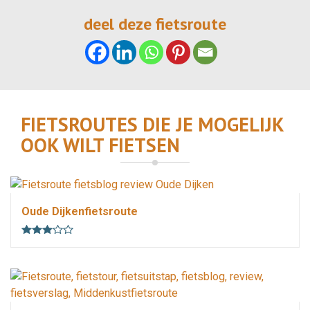
deel deze fietsroute
FIETSROUTES DIE JE MOGELIJK
OOK WILT FIETSEN
43 km
3 uur
vlak
lus
3 weetjes
Oude Dijkenfietsroute
51.2 km
3.5 uur
vlak
lus
2 weetjes