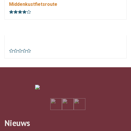
Middenkustfietsroute
km
uur
1 weetje
Nieuws