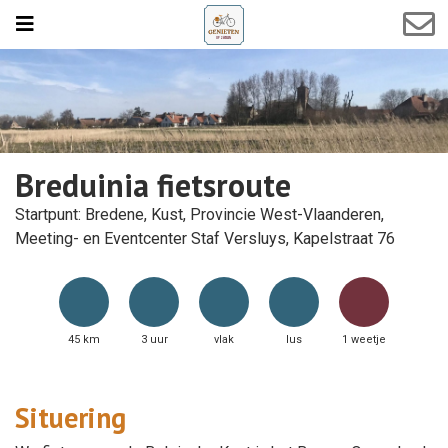
Breduinia fietsroute
Startpunt: Bredene, Kust, Provincie West-Vlaanderen,
Meeting- en Eventcenter Staf Versluys, Kapelstraat 76
45 km
3 uur
vlak
lus
1 weetje
Situering