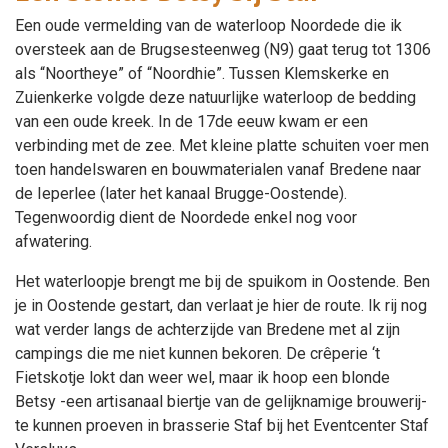
Een oude vermelding van de waterloop Noordede die ik
oversteek aan de Brugsesteenweg (N9) gaat terug tot 1306
als “Noortheye” of “Noordhie”. Tussen Klemskerke en
Zuienkerke volgde deze natuurlijke waterloop de bedding
van een oude kreek. In de 17de eeuw kwam er een
verbinding met de zee. Met kleine platte schuiten voer men
toen handelswaren en bouwmaterialen vanaf Bredene naar
de Ieperlee (later het kanaal Brugge-Oostende).
Tegenwoordig dient de Noordede enkel nog voor
afwatering.
Het waterloopje brengt me bij de spuikom in Oostende. Ben
je in Oostende gestart, dan verlaat je hier de route. Ik rij nog
wat verder langs de achterzijde van Bredene met al zijn
campings die me niet kunnen bekoren. De crêperie ‘t
Fietskotje lokt dan weer wel, maar ik hoop een blonde
Betsy -een artisanaal biertje van de gelijknamige brouwerij-
te kunnen proeven in brasserie Staf bij het Eventcenter Staf