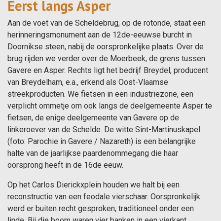
Eerst langs Asper
Aan de voet van de Scheldebrug, op de rotonde, staat een
herinneringsmonument aan de 12de-eeuwse burcht in
Doornikse steen, nabij de oorspronkelijke plaats. Over de
brug rijden we verder over de Moerbeek, de grens tussen
Gavere en Asper. Rechts ligt het bedrijf Breydel, producent
van Breydelham, e.a., erkend als Oost-Vlaamse
streekproducten. We fietsen in een industriezone, een
verplicht ommetje om ook langs de deelgemeente Asper te
fietsen, de enige deelgemeente van Gavere op de
linkeroever van de Schelde. De witte Sint-Martinuskapel
(foto: Parochie in Gavere / Nazareth) is een belangrijke
halte van de jaarlijkse paardenommegang die haar
oorsprong heeft in de 16de eeuw.
Op het Carlos Dierickxplein houden we halt bij een
reconstructie van een feodale vierschaar. Oorspronkelijk
werd er buiten recht gesproken, traditioneel onder een
linde. Bij die boom waren vier banken in een vierkant