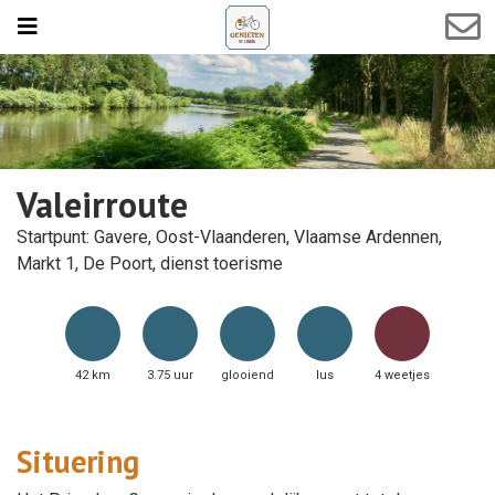
Valeirroute
Startpunt: Gavere, Oost-Vlaanderen, Vlaamse Ardennen,
Markt 1, De Poort, dienst toerisme
42 km
3.75 uur
glooiend
lus
4 weetjes
Situering