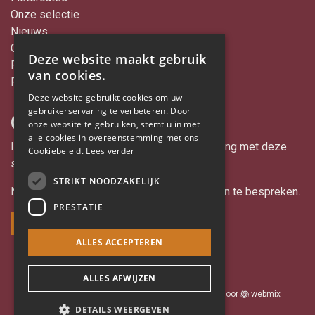
Onze selectie
Nieuws
Contact
Deze website maakt gebruik
Proclaimer
van cookies.
Privacy & cookies
Deze website gebruikt cookies om uw
gebruikerservaring te verbeteren. Door
Contact
onze website te gebruiken, stemt u in met
alle cookies in overeenstemming met ons
Interesse in een advertentie of samenwerking met deze
Cookiebeleid.
Lees verder
site?
STRIKT NOODZAKELIJK
Neem contact met ons om de mogelijkheden te bespreken.
PRESTATIE
Contact opnemen
ALLES ACCEPTEREN
ALLES AFWIJZEN
© 2026 Genietenop2wielen |
Maatwerk Website
door
webmix
DETAILS WEERGEVEN