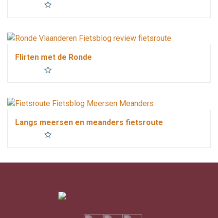
50.7 km
3.25 uur
vlak
lus
3 weetjes
Flirten met de Ronde
42 km
3 uur
vlak
lus
3 weetjes
Langs meersen en meanders fietsroute