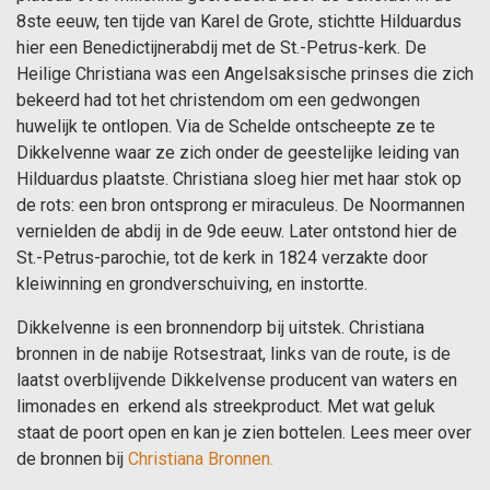
8ste eeuw, ten tijde van Karel de Grote, stichtte Hilduardus
hier een Benedictijnerabdij met de St.-Petrus-kerk. De
Heilige Christiana was een Angelsaksische prinses die zich
bekeerd had tot het christendom om een gedwongen
huwelijk te ontlopen. Via de Schelde ontscheepte ze te
Dikkelvenne waar ze zich onder de geestelijke leiding van
Hilduardus plaatste. Christiana sloeg hier met haar stok op
de rots: een bron ontsprong er miraculeus. De Noormannen
vernielden de abdij in de 9de eeuw. Later ontstond hier de
St.-Petrus-parochie, tot de kerk in 1824 verzakte door
kleiwinning en grondverschuiving, en instortte.
Dikkelvenne is een bronnendorp bij uitstek. Christiana
bronnen in de nabije Rotsestraat, links van de route, is de
laatst overblijvende Dikkelvense producent van waters en
limonades en erkend als streekproduct. Met wat geluk
staat de poort open en kan je zien bottelen. Lees meer over
de bronnen bij
Christiana Bronnen.